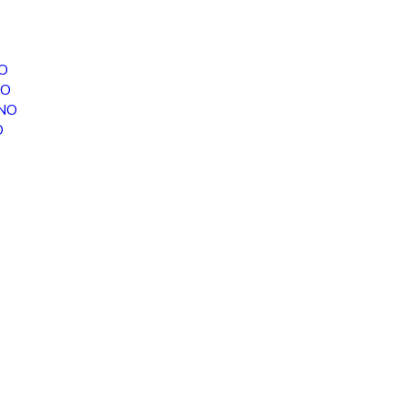
O
NO
INO
O