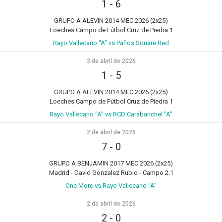
1
-
6
GRUPO A ALEVIN 2014 MEC 2026 (2x25)
Loeches Campo de Fútbol Cruz de Piedra 1
Rayo Vallecano “A” vs Paños Square Red
3 de abril de 2026
1
-
5
GRUPO A ALEVIN 2014 MEC 2026 (2x25)
Loeches Campo de Fútbol Cruz de Piedra 1
Rayo Vallecano “A” vs RCD Carabanchel "A"
2 de abril de 2026
7
-
0
GRUPO A BENJAMIN 2017 MEC 2026 (2x25)
Madrid - David Gonzalez Rubio - Campo 2.1
One More vs Rayo Vallecano “A”
2 de abril de 2026
2
-
0