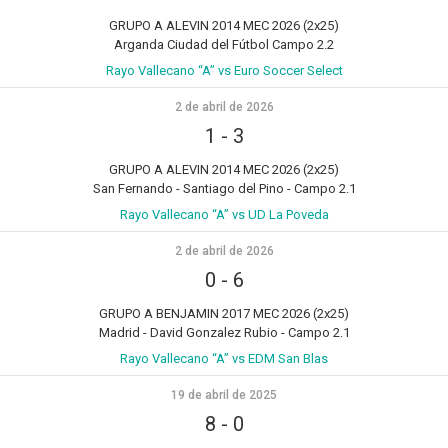
GRUPO A ALEVIN 2014 MEC 2026 (2x25)
Arganda Ciudad del Fútbol Campo 2.2
Rayo Vallecano “A” vs Euro Soccer Select
2 de abril de 2026
1
-
3
GRUPO A ALEVIN 2014 MEC 2026 (2x25)
San Fernando - Santiago del Pino - Campo 2.1
Rayo Vallecano “A” vs UD La Poveda
2 de abril de 2026
0
-
6
GRUPO A BENJAMIN 2017 MEC 2026 (2x25)
Madrid - David Gonzalez Rubio - Campo 2.1
Rayo Vallecano “A” vs EDM San Blas
19 de abril de 2025
8
-
0