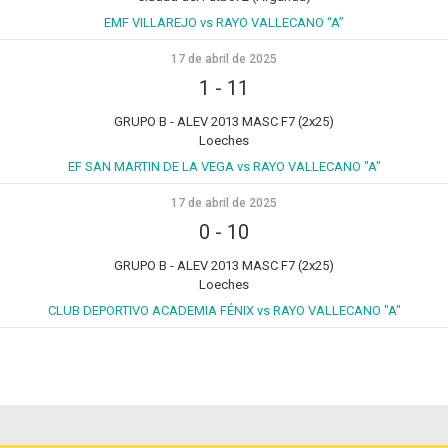
EMF VILLAREJO vs RAYO VALLECANO “A”
17 de abril de 2025
1
-
11
GRUPO B - ALEV 2013 MASC F7 (2x25)
Loeches
EF SAN MARTIN DE LA VEGA vs RAYO VALLECANO "A"
17 de abril de 2025
0
-
10
GRUPO B - ALEV 2013 MASC F7 (2x25)
Loeches
CLUB DEPORTIVO ACADEMIA FÉNIX vs RAYO VALLECANO "A"