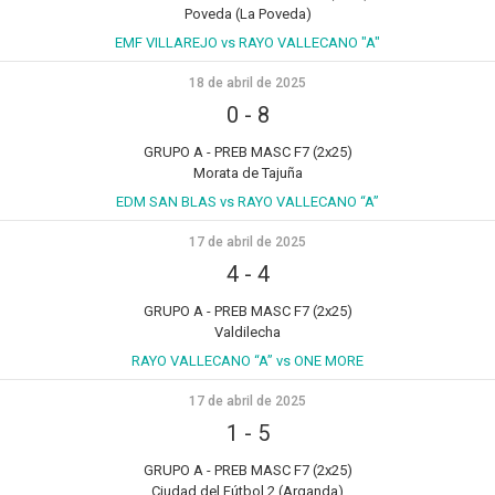
Poveda (La Poveda)
EMF VILLAREJO vs RAYO VALLECANO "A"
18 de abril de 2025
0
-
8
GRUPO A - PREB MASC F7 (2x25)
Morata de Tajuña
EDM SAN BLAS vs RAYO VALLECANO “A”
17 de abril de 2025
4
-
4
GRUPO A - PREB MASC F7 (2x25)
Valdilecha
RAYO VALLECANO “A” vs ONE MORE
17 de abril de 2025
1
-
5
GRUPO A - PREB MASC F7 (2x25)
Ciudad del Fútbol 2 (Arganda)