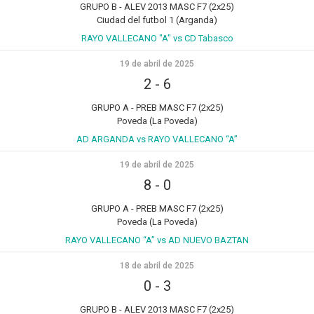
GRUPO B - ALEV 2013 MASC F7 (2x25)
Ciudad del futbol 1 (Arganda)
RAYO VALLECANO "A" vs CD Tabasco
19 de abril de 2025
2
-
6
GRUPO A - PREB MASC F7 (2x25)
Poveda (La Poveda)
AD ARGANDA vs RAYO VALLECANO “A”
19 de abril de 2025
8
-
0
GRUPO A - PREB MASC F7 (2x25)
Poveda (La Poveda)
RAYO VALLECANO “A” vs AD NUEVO BAZTAN
18 de abril de 2025
0
-
3
GRUPO B - ALEV 2013 MASC F7 (2x25)