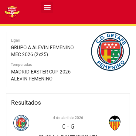
Resultados MASCULINO MEC 2026
Resultados FEMENINO MEC 2026
Ligas
GRUPO A ALEVIN FEMENINO
MEC 2026 (2x25)
Temporadas
MADRID EASTER CUP 2026
ALEVIN FEMENINO
Resultados
4 de abril de 2026
0
-
5