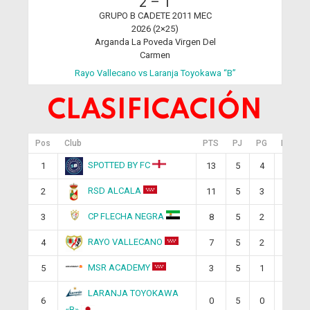
2
–
1
GRUPO B CADETE 2011 MEC
2026 (2×25)
Arganda La Poveda Virgen Del
Carmen
Rayo Vallecano vs Laranja Toyokawa “B”
CLASIFICACIÓN
Pos
Club
PTS
PJ
PG
PE
SPOTTED BY FC
1
13
5
4
1
RSD ALCALA
2
11
5
3
2
CP FLECHA NEGRA
3
8
5
2
2
RAYO VALLECANO
4
7
5
2
1
MSR ACADEMY
5
3
5
1
0
LARANJA TOYOKAWA
6
0
5
0
0
«B»