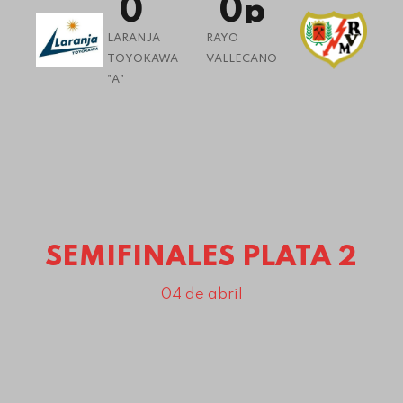
0
0
p
LARANJA
RAYO
TOYOKAWA
VALLECANO
"A"
0
1
2
3
SEMIFINALES PLATA 2
4
04 de abril
5
6
7
8