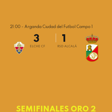
0
1
21:00 - Arganda Ciudad del Futbol Campo 1
2
0
3
1
4
2
ELCHE CF
RSD ALCALÁ
5
3
6
4
7
5
0
0
8
6
1
1
9
7
2
2
0
8
3
3
9
SEMIFINALES ORO 2