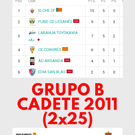
Pos
Club
PTS
PJ
PG
PE
ELCHE CF
1
15
5
5
0
FUND CD LEGANÉS
2
9
5
3
0
LARANJA TOYOKAWA
3
7
5
2
1
«A»
CE CONGRÉS
4
6
5
2
0
AD ARGANDA
5
4
5
1
1
EDM SAN BLAS
6
2
5
0
2
GRUPO B
CADETE 2011
(2x25)