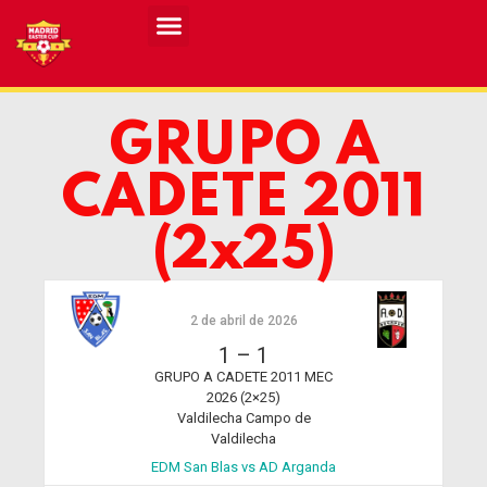
Resultados MASCULINO MEC 2026
Resultados FEMENINO MEC 2026
GRUPO A
CADETE 2011
(2x25)
2 de abril de 2026
1
–
1
GRUPO A CADETE 2011 MEC
2026 (2×25)
Valdilecha Campo de
Valdilecha
EDM San Blas vs AD Arganda