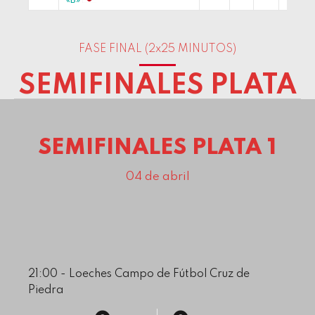
FASE FINAL (2x25 MINUTOS)
0
0
SEMIFINALES PLATA
1
1
2
2
SEMIFINALES PLATA 1
3
3
4
4
04 de abril
5
5
6
6
7
7
8
8
21:00 - Loeches Campo de Fútbol Cruz de
Piedra
9
9