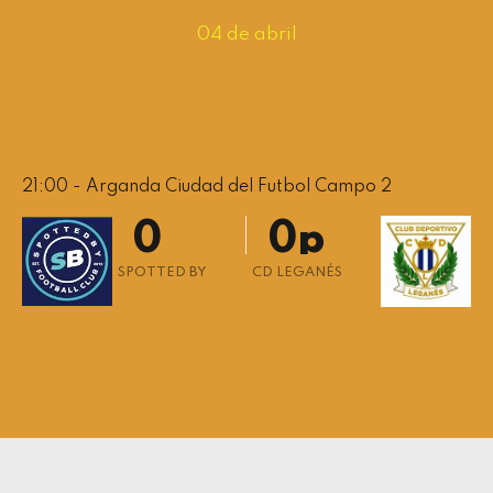
4
4
0
04 de abril
5
5
6
6
7
7
8
8
21:00 - Arganda Ciudad del Futbol Campo 2
9
9
0
0
p
SPOTTED BY
CD LEGANÉS
0