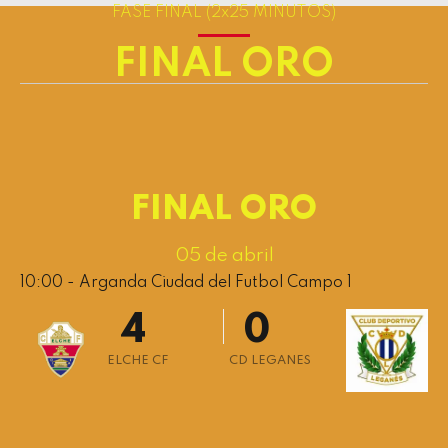
1
FASE FINAL (2x25 MINUTOS)
2
FINAL ORO
3
4
5
0
6
FINAL ORO
1
7
2
8
05 de abril
10:00 - Arganda Ciudad del Futbol Campo 1
3
9
4
0
5
ELCHE CF
CD LEGANES
6
7