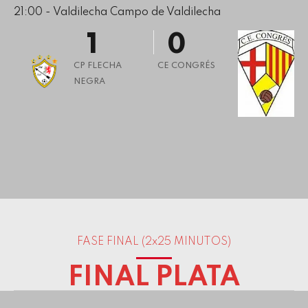
21:00 - Valdilecha Campo de Valdilecha
0
9
1
0
2
CP FLECHA
CE CONGRÉS
NEGRA
3
4
5
6
7
8
0
9
1
FASE FINAL (2x25 MINUTOS)
0
2
FINAL PLATA
3