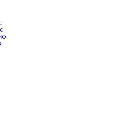
O
NO
INO
O