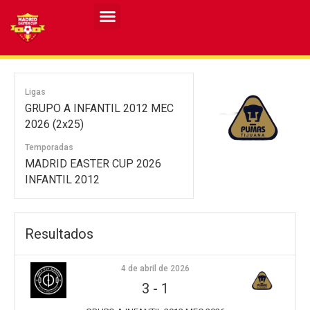
Resultados MASCULINO MEC 2026
Resultados FEMENINO MEC 2026
Ligas
GRUPO A INFANTIL 2012 MEC
2026 (2x25)
Temporadas
MADRID EASTER CUP 2026
INFANTIL 2012
Resultados
4 de abril de 2026
3
-
1