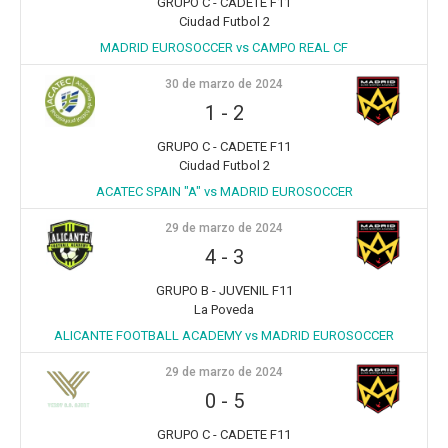
GRUPO C - CADETE F11
Ciudad Futbol 2
MADRID EUROSOCCER vs CAMPO REAL CF
30 de marzo de 2024
1
-
2
GRUPO C - CADETE F11
Ciudad Futbol 2
ACATEC SPAIN "A" vs MADRID EUROSOCCER
29 de marzo de 2024
4
-
3
GRUPO B - JUVENIL F11
La Poveda
ALICANTE FOOTBALL ACADEMY vs MADRID EUROSOCCER
29 de marzo de 2024
0
-
5
GRUPO C - CADETE F11