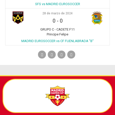
SFS vs MADRID EUROSOCCER
28 de marzo de 2024
0
-
0
GRUPO C - CADETE F11
Principe Felipe
MADRID EUROSOCCER vs CF FUENLABRADA "B"