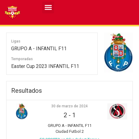
Resultados MASCULINO MEC 2026
Resultados FEMENINO MEC 2026
Ligas
GRUPO A - INFANTIL F11
Temporadas
Easter Cup 2023 INFANTIL F11
Resultados
30 de marzo de 2024
2
-
1
GRUPO A - INFANTIL F11
Ciudad Futbol 2