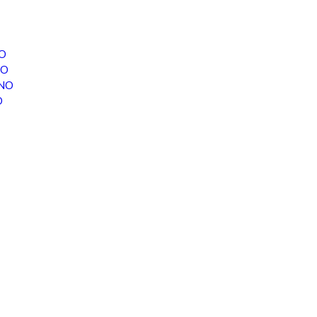
O
NO
INO
O