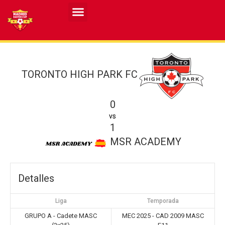
Resultados MASCULINO MEC 2026
Resultados FEMENINO MEC 2026
TORONTO HIGH PARK FC
0
vs
1
MSR ACADEMY
Detalles
Liga
Temporada
GRUPO A - Cadete MASC
MEC 2025 - CAD 2009 MASC