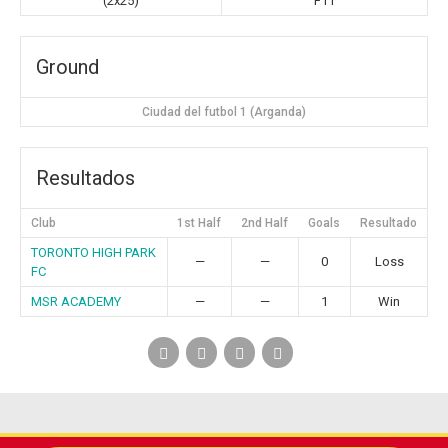
(2x25)
F11
Ground
Ciudad del futbol 1 (Arganda)
Resultados
Club
1st Half
2nd Half
Goals
Resultado
TORONTO HIGH PARK
—
—
0
Loss
FC
MSR ACADEMY
—
—
1
Win