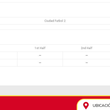
Ciudad Futbol 2
1st Half
2nd Half
—
—
—
—
UBICACIÓN