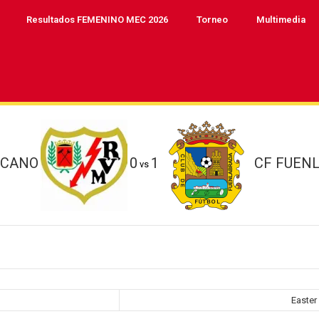
Resultados FEMENINO MEC 2026
Torneo
Multimedia
ECANO
0
1
CF FUEN
vs
Easter