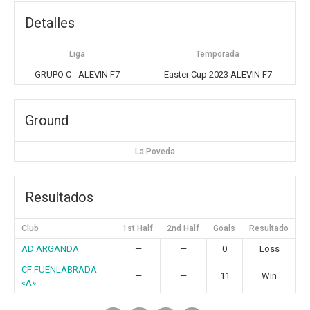
Detalles
Liga
Temporada
GRUPO C - ALEVIN F7
Easter Cup 2023 ALEVIN F7
Ground
La Poveda
Resultados
Club
1st Half
2nd Half
Goals
Resultado
AD ARGANDA
—
—
0
Loss
CF FUENLABRADA
—
—
11
Win
«A»