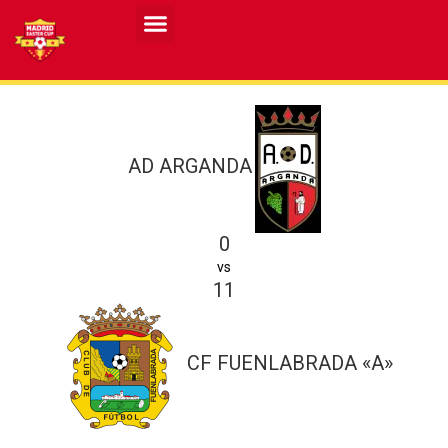
Resultados MASCULINO MEC 2026
Resultados FEMENINO MEC 2026
AD ARGANDA
0
vs
11
CF FUENLABRADA «A»