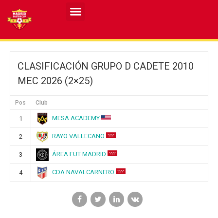
Resultados MASCULINO MEC 2026
Resultados FEMENINO MEC 2026
CLASIFICACIÓN GRUPO D CADETE 2010
MEC 2026 (2×25)
Pos
Club
MESA ACADEMY
1
RAYO VALLECANO
2
ÁREA FUT MADRID
3
CDA NAVALCARNERO
4