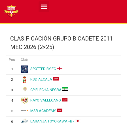
Resultados MASCULINO MEC 2026
Resultados FEMENINO MEC 2026
CLASIFICACIÓN GRUPO B CADETE 2011
MEC 2026 (2×25)
Pos
Club
SPOTTED BY FC
1
RSD ALCALA
2
CP FLECHA NEGRA
3
RAYO VALLECANO
4
MSR ACADEMY
5
LARANJA TOYOKAWA «B»
6