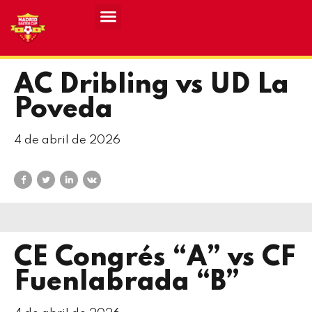
Resultados MASCULINO MEC 2026
Resultados FEMENINO MEC 2026
AC Dribling vs UD La
Poveda
4 de abril de 2026
CE Congrés “A” vs CF
Fuenlabrada “B”