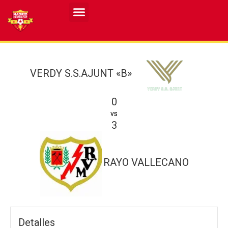
Resultados MASCULINO MEC 2026
Resultados FEMENINO MEC 2026
VERDY S.S.AJUNT «B»
0
vs
3
RAYO VALLECANO
Detalles