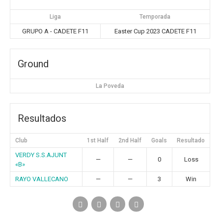
Liga
Temporada
GRUPO A - CADETE F11
Easter Cup 2023 CADETE F11
Ground
La Poveda
Resultados
Club
1st Half
2nd Half
Goals
Resultado
VERDY S.S.AJUNT
—
—
0
Loss
«B»
RAYO VALLECANO
—
—
3
Win