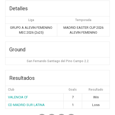
Detalles
Liga
Temporada
GRUPO A ALEVIN FEMENINO
MADRID EASTER CUP 2026
MEC 2026 (2x25)
ALEVIN FEMENINO
Ground
San Fernando Santiago del Pino Campo 2.2
Resultados
Club
Goals
Resultado
VALENCIA CF
7
Win
CD MADRID SUR LATINA
1
Loss