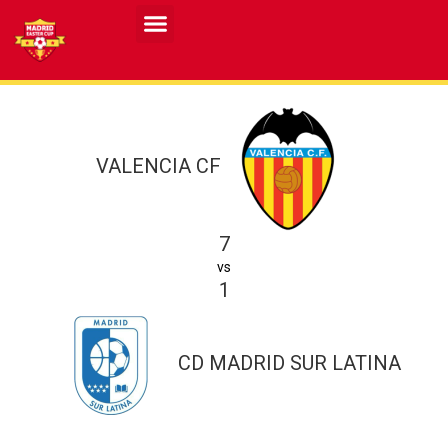
Resultados MASCULINO MEC 2026
Resultados FEMENINO MEC 2026
VALENCIA CF
7
vs
1
CD MADRID SUR LATINA