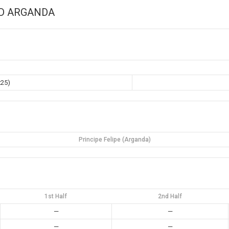
D ARGANDA
x25)
Principe Felipe (Arganda)
1st Half
2nd Half
—
—
—
—