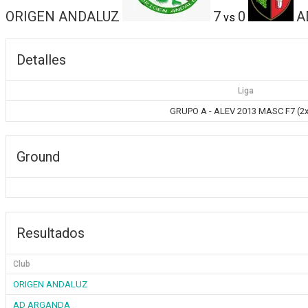
ORIGEN ANDALUZ
7
0
A
vs
Detalles
Liga
GRUPO A - ALEV 2013 MASC F7 (2
Ground
Resultados
Club
ORIGEN ANDALUZ
AD ARGANDA