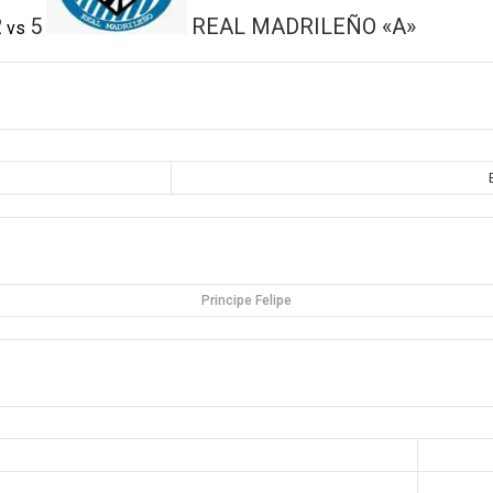
2
5
REAL MADRILEÑO «A»
vs
Principe Felipe