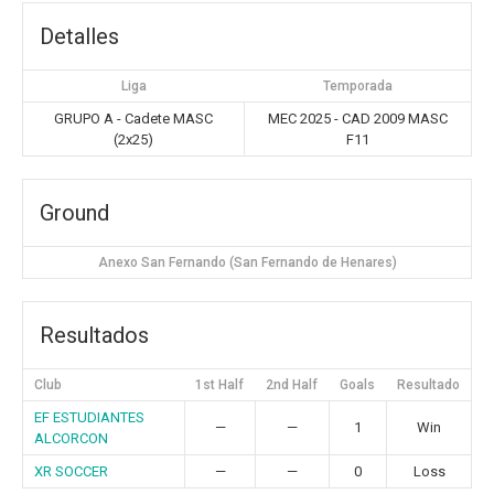
Detalles
Liga
Temporada
GRUPO A - Cadete MASC
MEC 2025 - CAD 2009 MASC
(2x25)
F11
Ground
Anexo San Fernando (San Fernando de Henares)
Resultados
Club
1st Half
2nd Half
Goals
Resultado
EF ESTUDIANTES
—
—
1
Win
ALCORCON
XR SOCCER
—
—
0
Loss