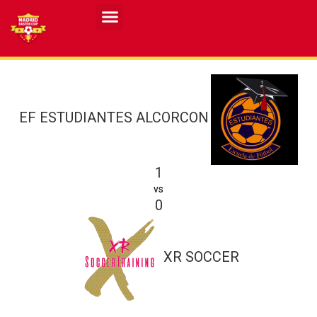
Resultados MASCULINO MEC 2026
Resultados FEMENINO MEC 2026
EF ESTUDIANTES ALCORCON
1
vs
0
XR SOCCER