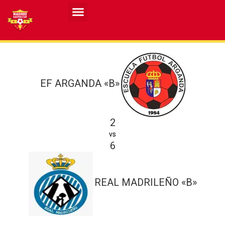
Resultados MASCULINO MEC 2026
Resultados FEMENINO MEC 2026
EF ARGANDA «B»
2
vs
6
REAL MADRILEÑO «B»