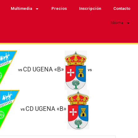
Multimedia
Precios
Inscripción
Contacto
Idioma
CD UGENA «B»
vs
vs
CD UGENA «B»
vs