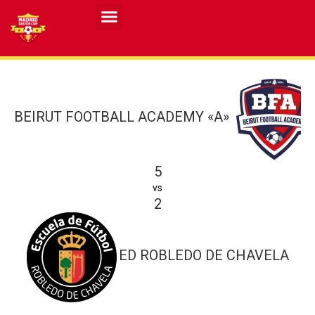
Resultados MASCULINO MEC 2026
Resultados FEMENINO MEC 2026
BEIRUT FOOTBALL ACADEMY «A»
5
vs
2
ED ROBLEDO DE CHAVELA