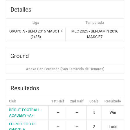
Detalles
Liga
Temporada
GRUPO A - BENJ 2016 MASC F7
MEC 2025 - BENJAMIN 2016
(2x25)
MASC F7
Ground
Anexo San Fernando (San Fernando de Henares)
Resultados
Club
1st Half
2nd Half
Goals
Resultado
BEIRUT FOOTBALL
—
—
5
Win
ACADEMY «A»
ED ROBLEDO DE
—
—
2
Loss
CHAVELA