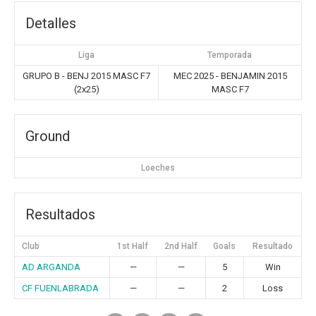
Detalles
Liga
Temporada
GRUPO B - BENJ 2015 MASC F7
MEC 2025 - BENJAMIN 2015
(2x25)
MASC F7
Ground
Loeches
Resultados
Club
1st Half
2nd Half
Goals
Resultado
AD ARGANDA
—
—
5
Win
CF FUENLABRADA
—
—
2
Loss