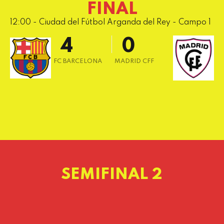
FINAL
2
8
12:00 - Ciudad del Fútbol Arganda del Rey - Campo 1
3
9
4
0
5
FC BARCELONA
MADRID CFF
6
0
7
1
8
2
9
3
0
4
SEMIFINAL 2
5
6
7