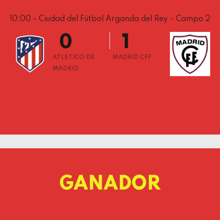
8
10:00 - Ciudad del Fútbol Arganda del Rey - Campo 2
9
0
0
1
2
ATLETICO DE
MADRID CFF
MADRID
3
4
5
6
7
8
9
GANADOR
0