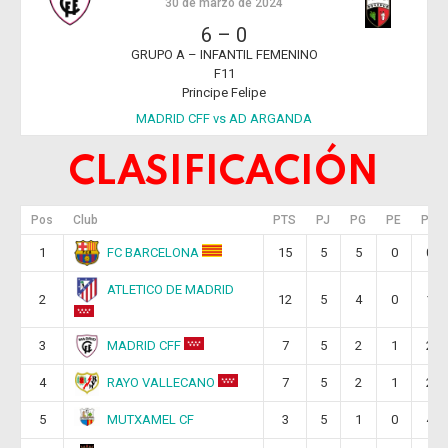
30 de marzo de 2024
6
–
0
GRUPO A – INFANTIL FEMENINO
F11
Principe Felipe
MADRID CFF vs AD ARGANDA
CLASIFICACIÓN
Pos
Club
PTS
PJ
PG
PE
PP
FC BARCELONA
1
15
5
5
0
0
ATLETICO DE MADRID
2
12
5
4
0
1
MADRID CFF
3
7
5
2
1
2
RAYO VALLECANO
4
7
5
2
1
2
MUTXAMEL CF
5
3
5
1
0
4